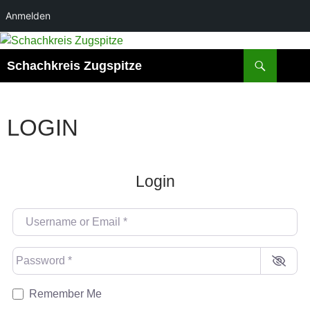
Anmelden
Suchen
Schachkreis Zugspitze
LOGIN
Login
Username or Email
*
Password
*
Remember Me