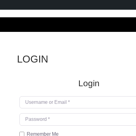
LOGIN
Login
Username or Email
*
Password
*
Remember Me