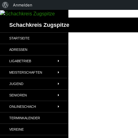
Über
Anmelden
Zum
WordPress
Inhalt
Suchen
Schachkreis Zugspitze
springen
STARTSEITE
ADRESSEN
LIGABETRIEB
MEISTERSCHAFTEN
JUGEND
SENIOREN
ONLINESCHACH
TERMINKALENDER
VEREINE