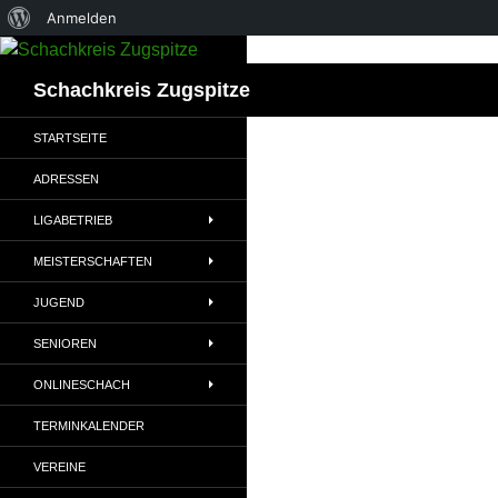
Über
Anmelden
Zum
WordPress
Inhalt
Suchen
Schachkreis Zugspitze
springen
STARTSEITE
ADRESSEN
LIGABETRIEB
MEISTERSCHAFTEN
JUGEND
SENIOREN
ONLINESCHACH
TERMINKALENDER
VEREINE