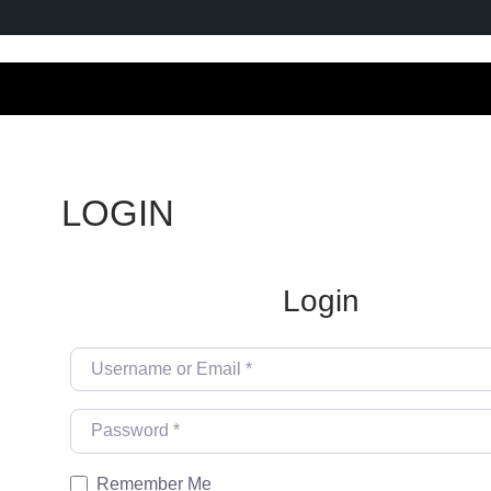
LOGIN
Login
Username or Email
*
Password
*
Remember Me