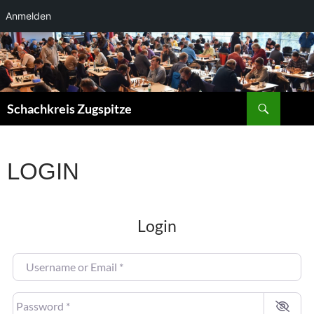
Anmelden
Suchen
Schachkreis Zugspitze
LOGIN
Login
Username or Email
*
Password
*