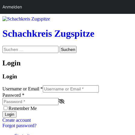
Anmelden
Zum
Inhalt
springen
Schachkreis Zugspitze
Suchen
Suchen
nach:
Login
Login
Username or Email
*
Password
*
Remember Me
Login
Create account
Forgot password?