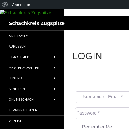
Über
Anmelden
WordPress
Suchen
Schachkreis Zugspitze
STARTSEITE
ADRESSEN
LOGIN
LIGABETRIEB
MEISTERSCHAFTEN
JUGEND
SENIOREN
Username or Email
*
ONLINESCHACH
Password
*
TERMINKALENDER
VEREINE
Remember Me