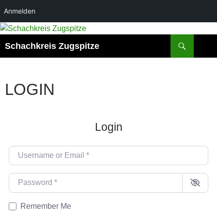
Anmelden
Zum
Inhalt
Suchen
Schachkreis Zugspitze
springen
LOGIN
Login
Username or Email
*
Password
*
Remember Me