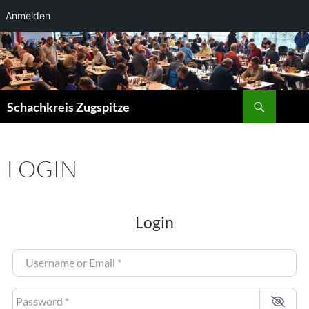
Anmelden
Suchen
Schachkreis Zugspitze
LOGIN
Login
Username or Email
*
Password
*