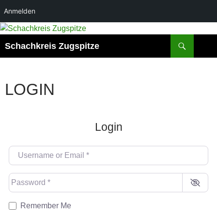
Anmelden
Suchen
Schachkreis Zugspitze
LOGIN
Login
Username or Email
*
Password
*
Remember Me