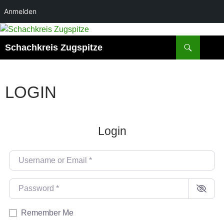
Anmelden
Zum
Inhalt
Suchen
Schachkreis Zugspitze
springen
LOGIN
Login
Username or Email
*
Password
*
Remember Me