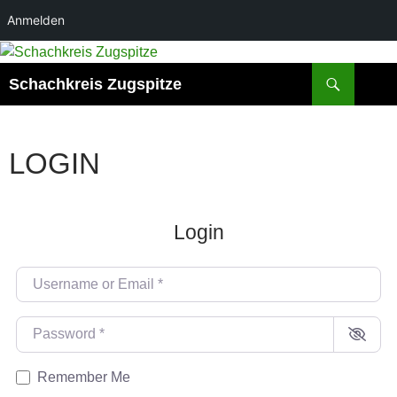
Anmelden
Zum
Inhalt
Suchen
Schachkreis Zugspitze
springen
LOGIN
Login
Username or Email
*
Password
*
Remember Me