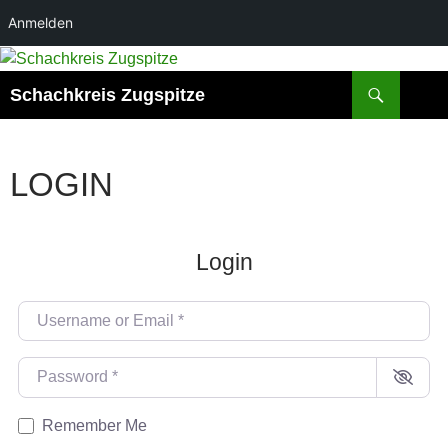
Anmelden
Zum
Inhalt
Suchen
Schachkreis Zugspitze
springen
LOGIN
Login
Username or Email
*
Password
*
Remember Me