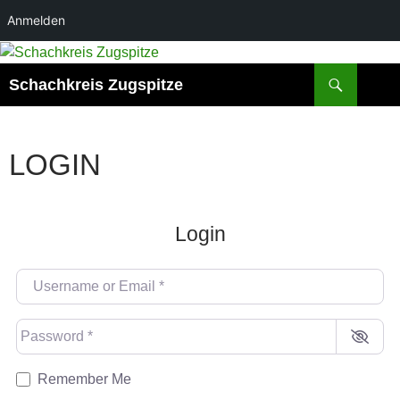
Anmelden
Suchen
Schachkreis Zugspitze
LOGIN
Login
Username or Email
*
Password
*
Remember Me