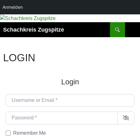
Anmelden
Zum
Inhalt
Suchen
Schachkreis Zugspitze
springen
LOGIN
Login
Username or Email
*
Password
*
Remember Me