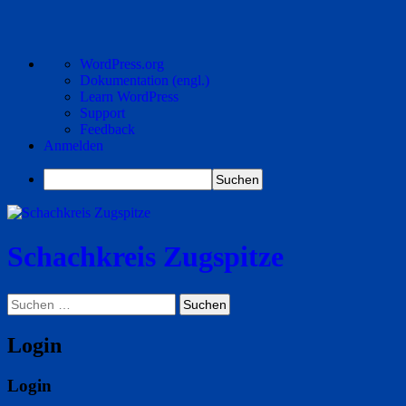
Über
WordPress.org
WordPress
Dokumentation (engl.)
Learn WordPress
Support
Feedback
Anmelden
Suchen
Schachkreis Zugspitze
Suchen
Suchen
nach:
Login
Login