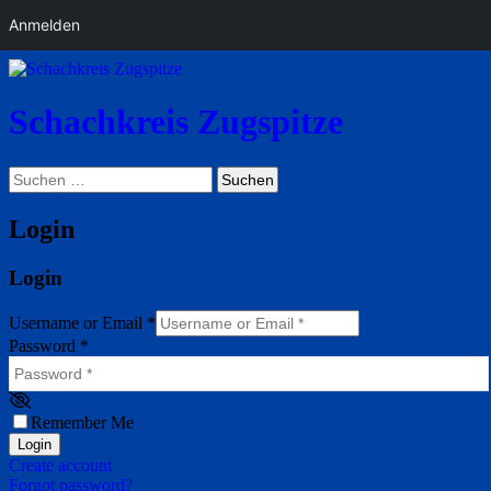
Anmelden
Schachkreis Zugspitze
Suchen
Suchen
nach:
Login
Login
Username or Email
*
Password
*
Remember Me
Login
Create account
Forgot password?