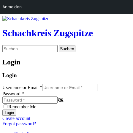
Anmelden
Zum
Inhalt
springen
Schachkreis Zugspitze
Suchen
Suchen
nach:
Login
Login
Username or Email
*
Password
*
Remember Me
Login
Create account
Forgot password?