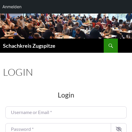
Anmelden
Zum
Inhalt
springen
Suchen
Schachkreis Zugspitze
LOGIN
Login
Username or Email
*
Password
*