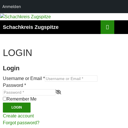
Anmelden
Zum
Inhalt
Suchen
Schachkreis Zugspitze
springen
LOGIN
Login
Username or Email
*
Password
*
Remember Me
LOGIN
Create account
Forgot password?