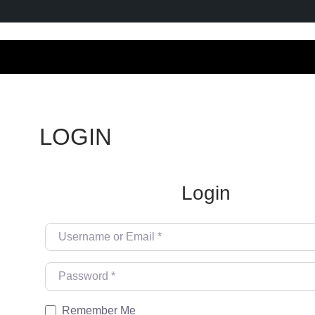
LOGIN
Login
Username or Email
*
Password
*
Remember Me