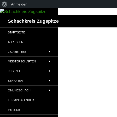
Über
Anmelden
Zum
WordPress
Inhalt
Suchen
Schachkreis Zugspitze
springen
STARTSEITE
ADRESSEN
LIGABETRIEB
MEISTERSCHAFTEN
JUGEND
SENIOREN
ONLINESCHACH
TERMINKALENDER
VEREINE