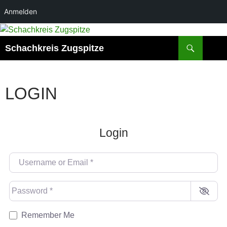
Anmelden
Suchen
Schachkreis Zugspitze
LOGIN
Login
Username or Email
*
Password
*
Remember Me