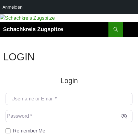
Anmelden
Suchen
Schachkreis Zugspitze
LOGIN
Login
Username or Email
*
Password
*
Remember Me