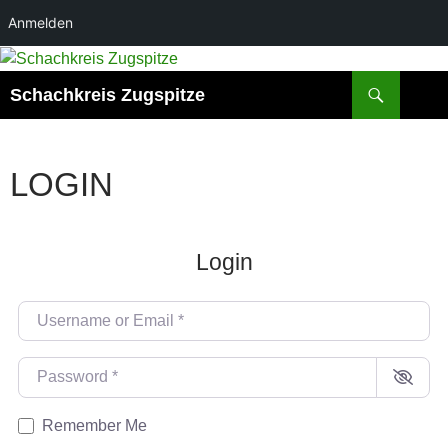
Anmelden
Zum
Inhalt
Suchen
Schachkreis Zugspitze
springen
LOGIN
Login
Username or Email
*
Password
*
Remember Me