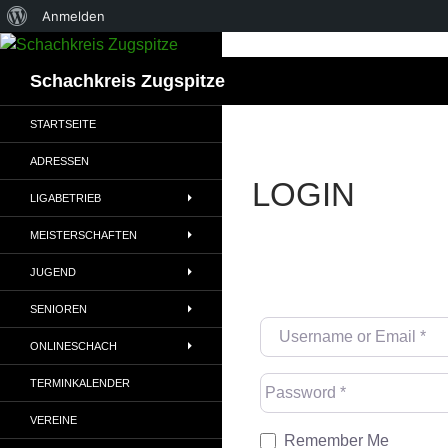
Über
Anmelden
WordPress
Suchen
Schachkreis Zugspitze
STARTSEITE
ADRESSEN
LOGIN
LIGABETRIEB
MEISTERSCHAFTEN
JUGEND
SENIOREN
Username or Email
*
ONLINESCHACH
Password
*
TERMINKALENDER
VEREINE
Remember Me