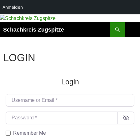
Anmelden
Zum
Inhalt
Suchen
Schachkreis Zugspitze
springen
LOGIN
Login
Username or Email
*
Password
*
Remember Me