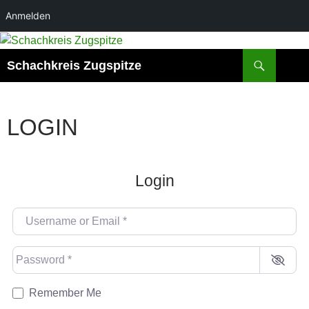
Anmelden
Suchen
Schachkreis Zugspitze
LOGIN
Login
Username or Email
*
Password
*
Remember Me