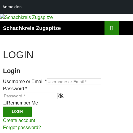
Anmelden
Zum
Inhalt
Suchen
Schachkreis Zugspitze
springen
LOGIN
Login
Username or Email
*
Password
*
Remember Me
LOGIN
Create account
Forgot password?