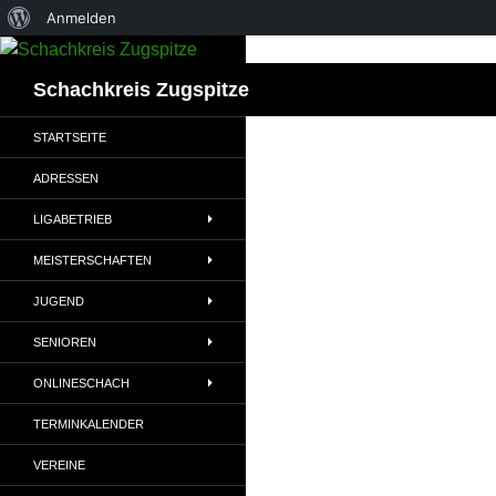
Über
Anmelden
Zum
WordPress
Inhalt
Suchen
Schachkreis Zugspitze
springen
STARTSEITE
ADRESSEN
LIGABETRIEB
MEISTERSCHAFTEN
JUGEND
SENIOREN
ONLINESCHACH
TERMINKALENDER
VEREINE