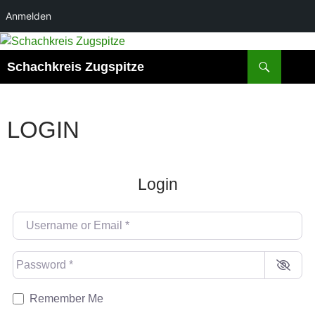
Anmelden
Suchen
Schachkreis Zugspitze
LOGIN
Login
Username or Email
*
Password
*
Remember Me