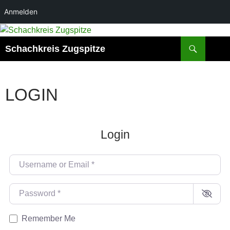
Anmelden
Zum
Inhalt
Suchen
Schachkreis Zugspitze
springen
LOGIN
Login
Username or Email
*
Password
*
Remember Me