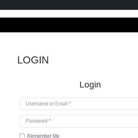
LOGIN
Login
Username or Email
*
Password
*
Remember Me