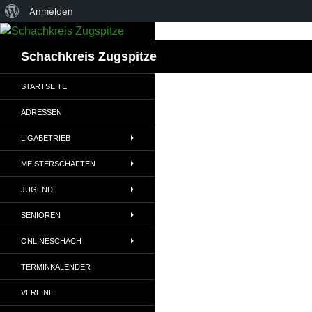
Über
Anmelden
Zum
WordPress
Inhalt
Suchen
Schachkreis Zugspitze
springen
STARTSEITE
ADRESSEN
LIGABETRIEB
MEISTERSCHAFTEN
JUGEND
SENIOREN
ONLINESCHACH
TERMINKALENDER
VEREINE