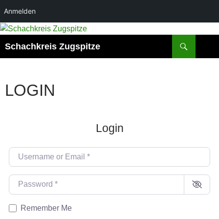
Anmelden
Zum
Inhalt
Suchen
Schachkreis Zugspitze
springen
LOGIN
Login
Username or Email
*
Password
*
Remember Me