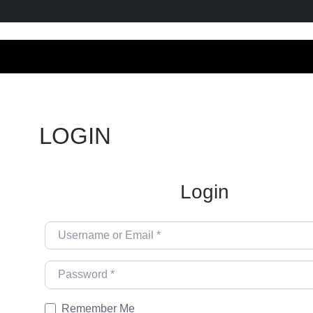
LOGIN
Login
Username or Email
*
Password
*
Remember Me