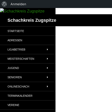
Über
Anmelden
Zum
WordPress
Inhalt
Suchen
Schachkreis Zugspitze
springen
STARTSEITE
ADRESSEN
LIGABETRIEB
MEISTERSCHAFTEN
JUGEND
SENIOREN
ONLINESCHACH
TERMINKALENDER
VEREINE