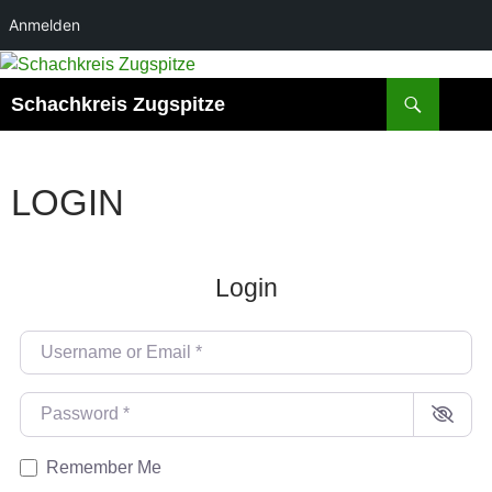
Anmelden
Zum
Inhalt
Suchen
Schachkreis Zugspitze
springen
LOGIN
Login
Username or Email
*
Password
*
Remember Me