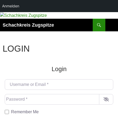
Anmelden
Suchen
Schachkreis Zugspitze
LOGIN
Login
Username or Email
*
Password
*
Remember Me