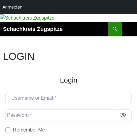
Anmelden
Suchen
Schachkreis Zugspitze
LOGIN
Login
Username or Email
*
Password
*
Remember Me