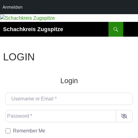
Anmelden
Suchen
Schachkreis Zugspitze
LOGIN
Login
Username or Email
*
Password
*
Remember Me