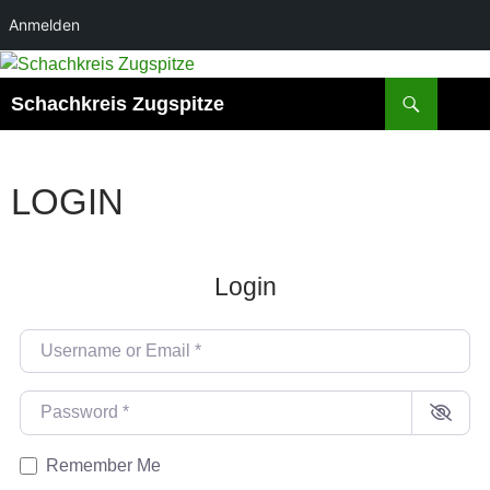
Anmelden
Zum
Inhalt
Suchen
Schachkreis Zugspitze
springen
LOGIN
Login
Username or Email
*
Password
*
Remember Me