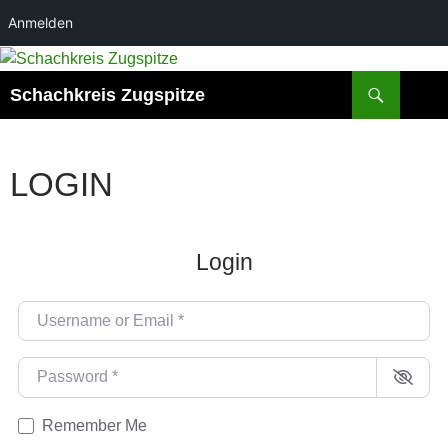
Anmelden
Zum
Inhalt
Suchen
Schachkreis Zugspitze
springen
LOGIN
Login
Username or Email
*
Password
*
Remember Me