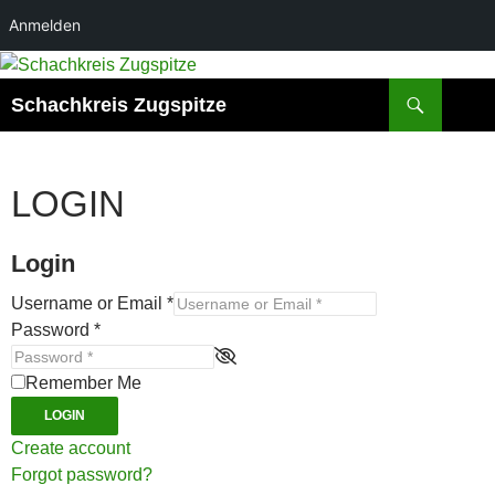
Anmelden
Zum
Inhalt
Suchen
Schachkreis Zugspitze
springen
LOGIN
Login
Username or Email
*
Password
*
Remember Me
LOGIN
Create account
Forgot password?