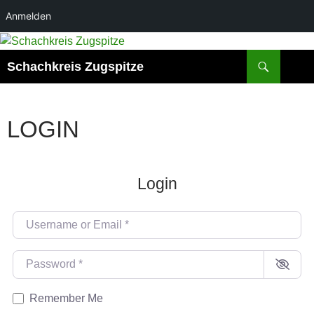
Anmelden
Zum
Inhalt
Suchen
Schachkreis Zugspitze
springen
LOGIN
Login
Username or Email
*
Password
*
Remember Me