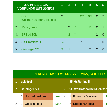
U16-KREISLIGA,
1
2
3
4
5
S
G
VORRUNDE OST 2025/26
1.
SG
**
2½
3½
2
2
Wolfratshausen/Geretsried
2.
TV Tegernsee
**
2
3
2
1
3.
SF Bad Tölz
2
**
1
0
4.
SK Gräfelfing II
1½
**
1
0
5.
Gautinger SC
½
1
**
2
0
2.RUNDE AM SAMSTAG, 25.10.2025, 14:00 UHR
1
spielfrei
-
SK Gräfelfing II
2
Gautinger SC
-
SG Wolfratshausen/Geretsr
1
1
Hochrein,Adrian
----
-
1
Prokscha,Marlene
2
3
Woitsch,Felix
1382
-
2
Reichert,Nicola