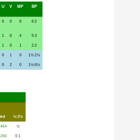
U
V
MP
BP
0
0
6
6:2
1
0
4
5:3
1
0
1
2:2
0
1
0
1½:2½
0
2
0
1½:6½
ied
½:3½
1464
½
1260
0:1