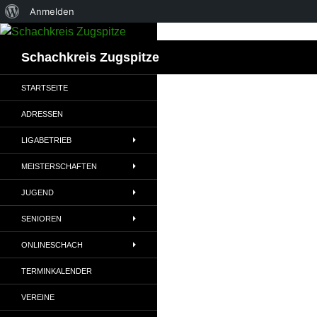
Über
Anmelden
Zum
WordPress
Inhalt
Suchen
Schachkreis Zugspitze
springen
STARTSEITE
ADRESSEN
LIGABETRIEB
MEISTERSCHAFTEN
JUGEND
SENIOREN
ONLINESCHACH
TERMINKALENDER
VEREINE