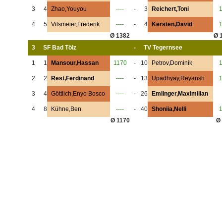
3
4
Zhao,Youyou
----
-
3
Reichert,Toni
4
5
Vilsmeier,Frederik
----
-
4
Kersten,David
Ø 1382
Ø 
3
SF Bad Tölz
-
TV Tegernsee
1
1
Mansour,Hassan
1170
-
10
Petrov,Dominik
2
2
Rest,Ferdinand
----
-
13
Upadhyay,Reyansh
3
4
Göttlich,Enyo Bosco
----
-
26
Emlinger,Maximilian
4
8
Kühne,Ben
----
-
40
Shoniia,Nelli
Ø 1170
Ø