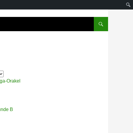
iga-Orakel
unde B