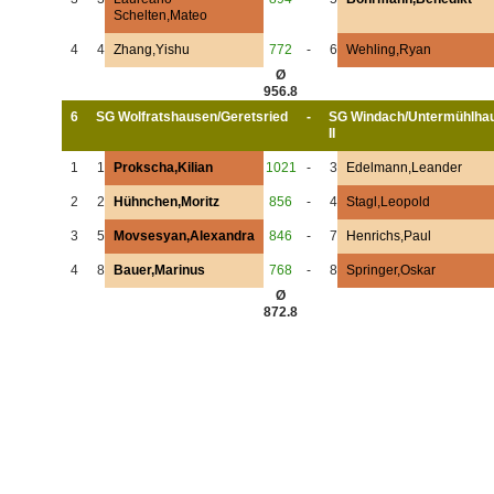
Schelten,Mateo
4
4
Zhang,Yishu
772
-
6
Wehling,Ryan
Ø
956.8
6
SG Wolfratshausen/Geretsried
-
SG Windach/Untermühlha
II
1
1
Prokscha,Kilian
1021
-
3
Edelmann,Leander
2
2
Hühnchen,Moritz
856
-
4
Stagl,Leopold
3
5
Movsesyan,Alexandra
846
-
7
Henrichs,Paul
4
8
Bauer,Marinus
768
-
8
Springer,Oskar
Ø
872.8