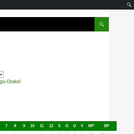
iga-Orakel
7
8
9
10
11
12
S
G
U
V
MP
BP