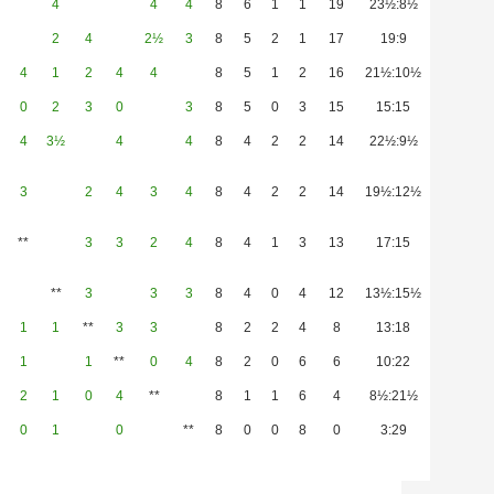
4
4
4
8
6
1
1
19
23½:8½
2
4
2½
3
8
5
2
1
17
19:9
4
1
2
4
4
8
5
1
2
16
21½:10½
0
2
3
0
3
8
5
0
3
15
15:15
4
3½
4
4
8
4
2
2
14
22½:9½
3
2
4
3
4
8
4
2
2
14
19½:12½
**
3
3
2
4
8
4
1
3
13
17:15
**
3
3
3
8
4
0
4
12
13½:15½
1
1
**
3
3
8
2
2
4
8
13:18
1
1
**
0
4
8
2
0
6
6
10:22
2
1
0
4
**
8
1
1
6
4
8½:21½
0
1
0
**
8
0
0
8
0
3:29