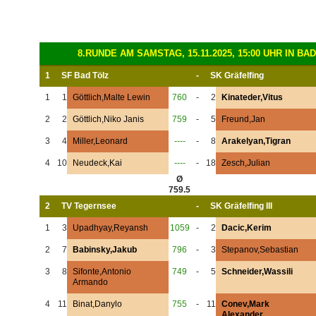
8.RUNDE AM SAMSTAG, 15.11.2025, 15:00 UHR IN BA
1
SF Bad Tölz
-
SK Gräfelfing
1
1
Göttlich,Malte Lewin
760
-
2
Kinateder,Vitus
2
2
Göttlich,Niko Janis
759
-
5
Freund,Jan
3
4
Miller,Leonard
----
-
8
Arakelyan,Tigran
4
10
Neudeck,Kai
----
-
18
Zesch,Julian
Ø
759.5
2
TV Tegernsee
-
SK Gräfelfing III
1
3
Upadhyay,Reyansh
1059
-
2
Dacic,Kerim
2
7
Babinsky,Jakub
796
-
3
Stepanov,Sebastian
3
8
Sifonte,Antonio
749
-
5
Schneider,Wassili
Armando
4
11
Binat,Danylo
755
-
11
Conev,Mark
Alexander