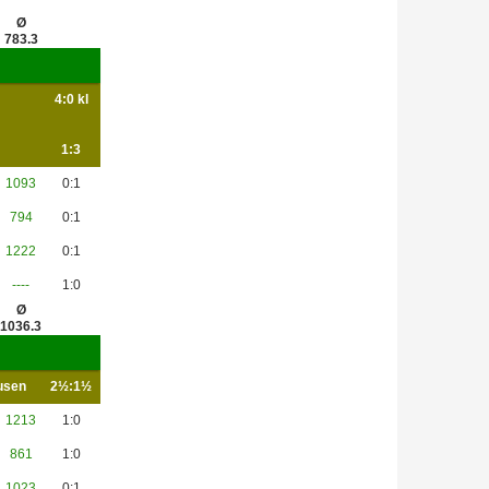
Ø
783.3
4:0 kl
1:3
1093
0:1
794
0:1
1222
0:1
----
1:0
Ø
1036.3
usen
2½:1½
1213
1:0
861
1:0
1023
0:1