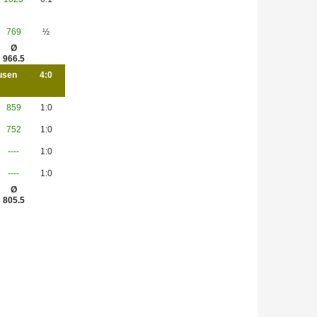
769
½
Ø
966.5
usen
4:0
859
1:0
752
1:0
----
1:0
----
1:0
Ø
805.5