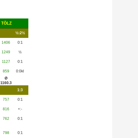
D TÖLZ
½:2½
1406
0:1
1249
½
1127
0:1
859
0:0kl
Ø
1160.3
1:3
757
0:1
816
+:-
762
0:1
798
0:1