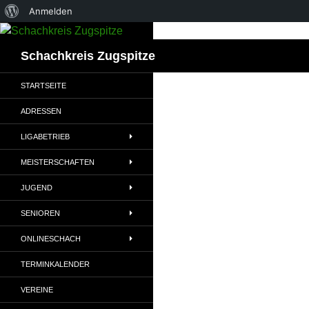
Über
Anmelden
Zum
WordPress
Inhalt
Suchen
Schachkreis Zugspitze
springen
STARTSEITE
ADRESSEN
LIGABETRIEB
MEISTERSCHAFTEN
JUGEND
SENIOREN
ONLINESCHACH
TERMINKALENDER
VEREINE