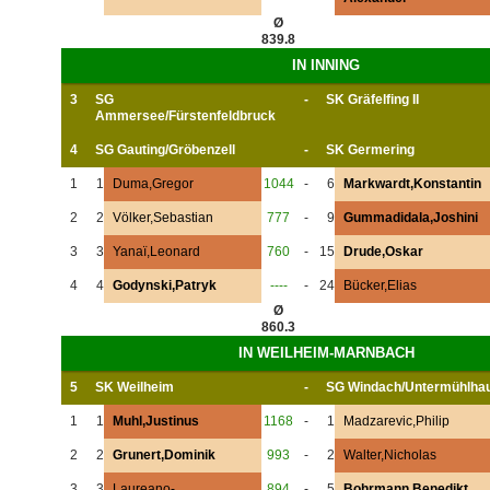
Ø
839.8
IN INNING
3
SG
-
SK Gräfelfing II
Ammersee/Fürstenfeldbruck
4
SG Gauting/Gröbenzell
-
SK Germering
1
1
Duma,Gregor
1044
-
6
Markwardt,Konstantin
2
2
Völker,Sebastian
777
-
9
Gummadidala,Joshini
3
3
Yanaï,Leonard
760
-
15
Drude,Oskar
4
4
Godynski,Patryk
----
-
24
Bücker,Elias
Ø
860.3
IN WEILHEIM-MARNBACH
5
SK Weilheim
-
SG Windach/Untermühlha
1
1
Muhl,Justinus
1168
-
1
Madzarevic,Philip
2
2
Grunert,Dominik
993
-
2
Walter,Nicholas
3
3
Laureano-
894
-
5
Bohrmann,Benedikt