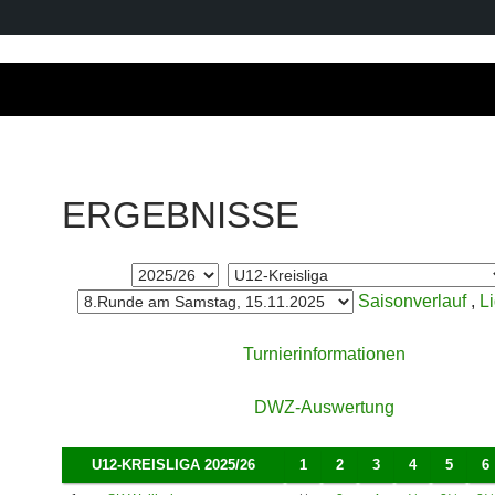
ERGEBNISSE
Saisonverlauf
,
L
Turnierinformationen
DWZ-Auswertung
U12-KREISLIGA 2025/26
1
2
3
4
5
6