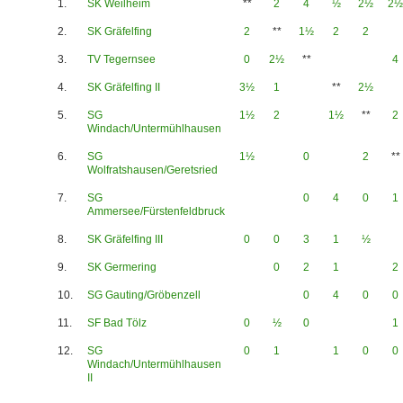
1.
SK Weilheim
**
2
4
½
2½
2½
2.
SK Gräfelfing
2
**
1½
2
2
3.
TV Tegernsee
0
2½
**
4
4.
SK Gräfelfing II
3½
1
**
2½
5.
SG
1½
2
1½
**
2
Windach/Untermühlhausen
6.
SG
1½
0
2
**
Wolfratshausen/Geretsried
7.
SG
0
4
0
1
Ammersee/Fürstenfeldbruck
8.
SK Gräfelfing III
0
0
3
1
½
9.
SK Germering
0
2
1
2
10.
SG Gauting/Gröbenzell
0
4
0
0
11.
SF Bad Tölz
0
½
0
1
12.
SG
0
1
1
0
0
Windach/Untermühlhausen
II