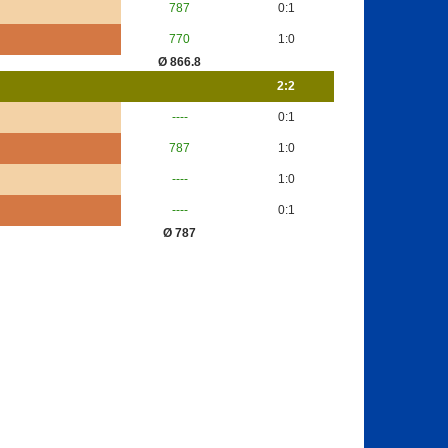
787
0:1
770
1:0
Ø 866.8
2:2
----
0:1
787
1:0
----
1:0
----
0:1
Ø 787