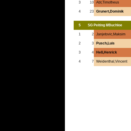
3
10
Abt,Timotheus
4
23
Grunert,Dominik
5
SG Peiting II/Buchloe
1
2
Janjetovic,Maksim
2
3
Pusch,Luis
3
4
Heß,Henrick
4
7
Weidenthal,Vincent