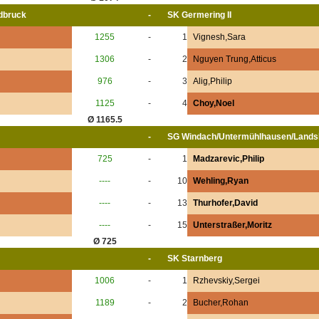
dbruck
-
SK Germering II
1255
-
1
Vignesh,Sara
1306
-
2
Nguyen Trung,Atticus
976
-
3
Alig,Philip
1125
-
4
Choy,Noel
Ø 1165.5
-
SG Windach/Untermühlhausen/Landsb
725
-
1
Madzarevic,Philip
----
-
10
Wehling,Ryan
----
-
13
Thurhofer,David
----
-
15
Unterstraßer,Moritz
Ø 725
-
SK Starnberg
1006
-
1
Rzhevskiy,Sergei
1189
-
2
Bucher,Rohan