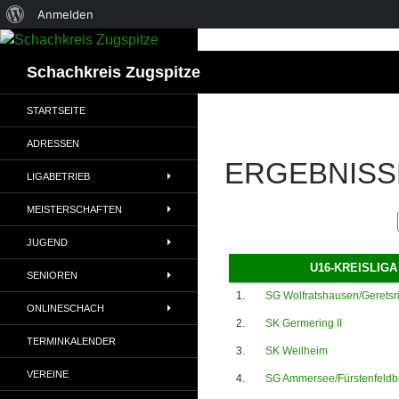
Über
Anmelden
WordPress
Suchen
Schachkreis Zugspitze
STARTSEITE
ADRESSEN
ERGEBNISS
LIGABETRIEB
MEISTERSCHAFTEN
JUGEND
U16-KREISLIGA 
SENIOREN
1.
SG Wolfratshausen/Geretsr
ONLINESCHACH
2.
SK Germering II
TERMINKALENDER
3.
SK Weilheim
VEREINE
4.
SG Ammersee/Fürstenfeldb