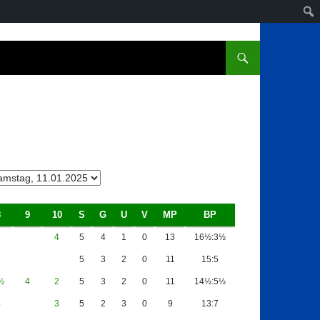
8
9
10
S
G
U
V
MP
BP
3
4
5
4
1
0
13
16½:3½
3
5
3
2
0
11
15:5
½
4
2
5
3
2
0
11
14½:5½
4
3
5
2
3
0
9
13:7