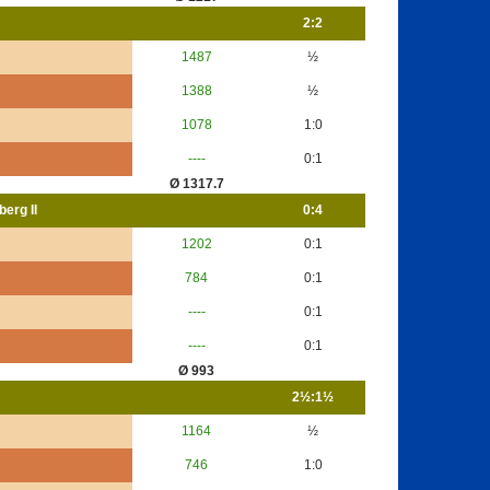
2:2
1487
½
1388
½
1078
1:0
----
0:1
Ø 1317.7
erg II
0:4
1202
0:1
784
0:1
----
0:1
----
0:1
Ø 993
2½:1½
1164
½
746
1:0