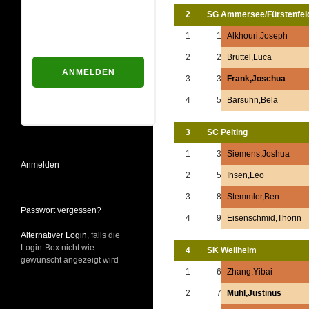
Passwort
2
SG Ammersee/Fürstenfel
1
1
Alkhouri,Joseph
2
2
Bruttel,Luca
3
3
Frank,Joschua
Passwort vergessen?
4
5
Barsuhn,Bela
3
SC Peiting
1
3
Siemens,Joshua
Anmelden
2
5
Ihsen,Leo
3
8
Stemmler,Ben
Passwort vergessen?
4
9
Eisenschmid,Thorin
Alternativer Login
, falls die
Login-Box nicht wie
4
SK Weilheim
gewünscht angezeigt wird
1
6
Zhang,Yibai
2
7
Muhl,Justinus