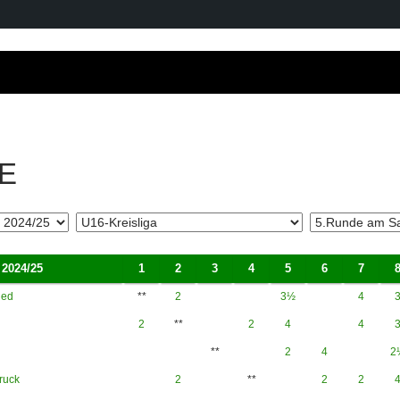
E
2024/25
1
2
3
4
5
6
7
ied
**
2
3½
4
2
**
2
4
4
**
2
4
2
ruck
2
**
2
2