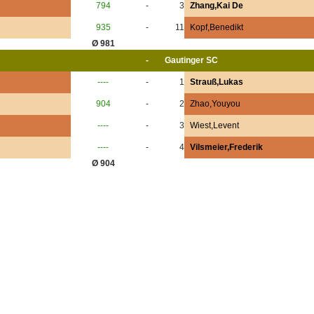
794
-
3
Zhang,Kai De
935
-
11
Kopf,Benedikt
Ø 981
-
Gautinger SC
----
-
1
Strauß,Lukas
904
-
2
Zhao,Youyou
----
-
3
Wiest,Levent
----
-
4
Vilsmeier,Frederik
Ø 904