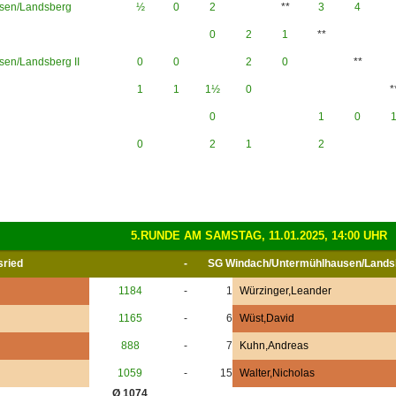
sen/Landsberg
½
0
2
**
3
4
0
2
1
**
en/Landsberg II
0
0
2
0
**
1
1
1½
0
*
0
1
0
0
2
1
2
5.RUNDE AM SAMSTAG, 11.01.2025, 14:00 UHR
sried
-
SG Windach/Untermühlhausen/Lands
1184
-
1
Würzinger,Leander
1165
-
6
Wüst,David
888
-
7
Kuhn,Andreas
1059
-
15
Walter,Nicholas
Ø 1074