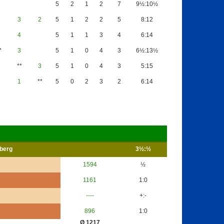
5
2
1
2
7
9½:10½
3
2
5
1
2
2
5
8:12
4
5
1
1
3
4
6:14
*
3
5
1
0
4
3
6½:13½
1
**
3
5
1
0
4
3
5:15
1
**
5
0
2
3
2
6:14
berg
3½:½
1594
½
1161
1:0
----
+:-
896
1:0
Ø 1217