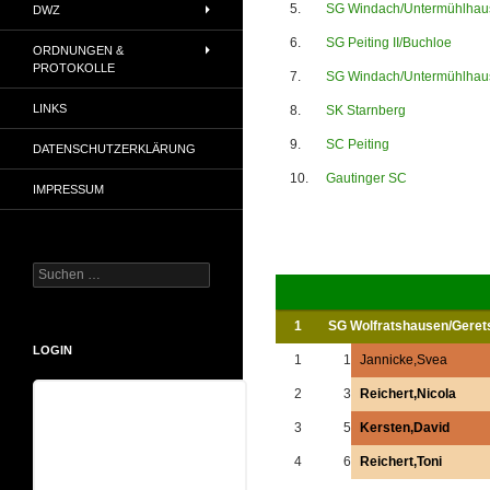
5.
SG Windach/Untermühlhau
DWZ
6.
SG Peiting II/Buchloe
ORDNUNGEN &
PROTOKOLLE
7.
SG Windach/Untermühlhaus
LINKS
8.
SK Starnberg
9.
SC Peiting
DATENSCHUTZERKLÄRUNG
10.
Gautinger SC
IMPRESSUM
Suchen
nach:
1
SG Wolfratshausen/Geret
LOGIN
1
1
Jannicke,Svea
2
3
Reichert,Nicola
Benutzername
3
5
Kersten,David
4
6
Reichert,Toni