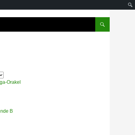
iga-Orakel
nde B