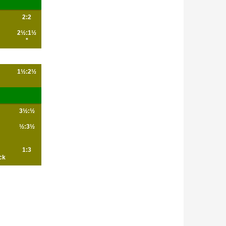
2:2
2½:1½
*
1½:2½
3½:½
½:3½
1:3
ck