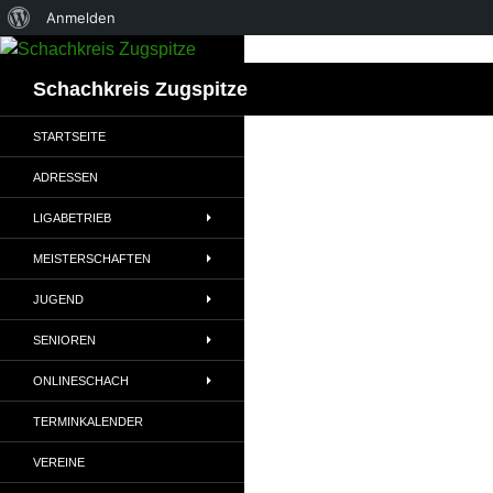
Über
Anmelden
Zum
WordPress
Inhalt
Suchen
Schachkreis Zugspitze
springen
STARTSEITE
ADRESSEN
LIGABETRIEB
MEISTERSCHAFTEN
JUGEND
SENIOREN
ONLINESCHACH
TERMINKALENDER
VEREINE