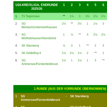
U16-KREISLIGA, ENDRUNDE
1
2
3
4
5
6
2025/26
1.
TV Tegernsee
**
1½
3
3½
2½
2½
2.
SG
2½
**
3½
1
1½
3
Windach/Untermühlhausen
3.
SG
1
½
**
3
2½
2½
Wolfratshausen/Geretsried
4.
SK Starnberg
½
3
1
**
2
3
5.
SK Gräfelfing II
1½
2½
1½
2
**
1
6.
SG
1½
1
1½
1
3
**
Ammersee/Fürstenfeldbruck
1.RUNDE (AUS DER VORRUNDE ÜBERNOMMEN)
1
SG
-
SK Starnberg
Ammersee/Fürstenfeldbruck