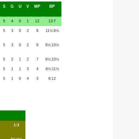
S
G
U
V
MP
BP
5
4
0
1
12
13:7
5
3
0
2
9
11½:8½
5
3
0
2
9
9½:10½
5
2
1
2
7
9½:10½
5
1
1
3
4
8½:11½
5
1
0
4
3
8:12
1:3