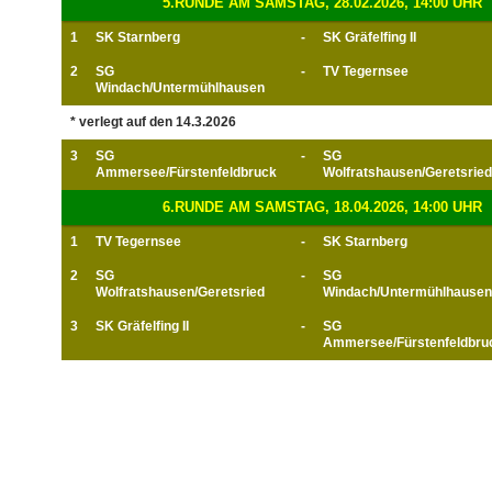
5.RUNDE AM SAMSTAG, 28.02.2026, 14:00 UHR
1
SK Starnberg
-
SK Gräfelfing II
2
SG
-
TV Tegernsee
Windach/Untermühlhausen
* verlegt auf den 14.3.2026
3
SG
-
SG
Ammersee/Fürstenfeldbruck
Wolfratshausen/Geretsried
6.RUNDE AM SAMSTAG, 18.04.2026, 14:00 UHR
1
TV Tegernsee
-
SK Starnberg
2
SG
-
SG
Wolfratshausen/Geretsried
Windach/Untermühlhausen
3
SK Gräfelfing II
-
SG
Ammersee/Fürstenfeldbru