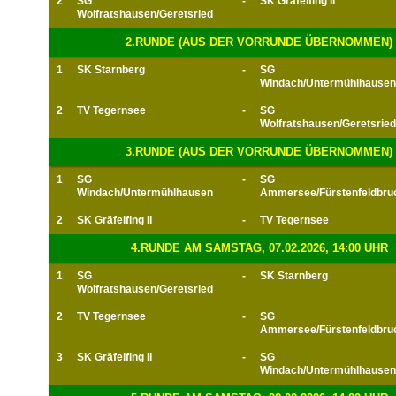
2
SG
-
SK Gräfelfing II
Wolfratshausen/Geretsried
2.RUNDE (AUS DER VORRUNDE ÜBERNOMMEN)
1
SK Starnberg
-
SG
Windach/Untermühlhausen
2
TV Tegernsee
-
SG
Wolfratshausen/Geretsried
3.RUNDE (AUS DER VORRUNDE ÜBERNOMMEN)
1
SG
-
SG
Windach/Untermühlhausen
Ammersee/Fürstenfeldbru
2
SK Gräfelfing II
-
TV Tegernsee
4.RUNDE AM SAMSTAG, 07.02.2026, 14:00 UHR
1
SG
-
SK Starnberg
Wolfratshausen/Geretsried
2
TV Tegernsee
-
SG
Ammersee/Fürstenfeldbru
3
SK Gräfelfing II
-
SG
Windach/Untermühlhausen