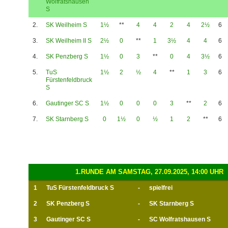
Wolfratshausen
S
2.
SK Weilheim S
1½
**
4
4
2
4
2½
6
3.
SK Weilheim II S
2½
0
**
1
3½
4
4
6
4.
SK Penzberg S
1½
0
3
**
0
4
3½
6
5.
TuS
1½
2
½
4
**
1
3
6
Fürstenfeldbruck
S
6.
Gautinger SC S
1½
0
0
0
3
**
2
6
7.
SK Starnberg S
0
1½
0
½
1
2
**
6
1.RUNDE AM SAMSTAG, 27.09.2025, 14:00 UHR
1
TuS Fürstenfeldbruck S
-
spielfrei
2
SK Penzberg S
-
SK Starnberg S
3
Gautinger SC S
-
SC Wolfratshausen S