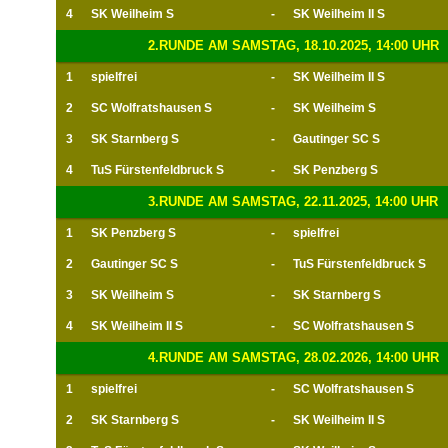
4
SK Weilheim S
-
SK Weilheim II S
2.RUNDE AM SAMSTAG, 18.10.2025, 14:00 UHR
1
spielfrei
-
SK Weilheim II S
2
SC Wolfratshausen S
-
SK Weilheim S
3
SK Starnberg S
-
Gautinger SC S
4
TuS Fürstenfeldbruck S
-
SK Penzberg S
3.RUNDE AM SAMSTAG, 22.11.2025, 14:00 UHR
1
SK Penzberg S
-
spielfrei
2
Gautinger SC S
-
TuS Fürstenfeldbruck S
3
SK Weilheim S
-
SK Starnberg S
4
SK Weilheim II S
-
SC Wolfratshausen S
4.RUNDE AM SAMSTAG, 28.02.2026, 14:00 UHR
1
spielfrei
-
SC Wolfratshausen S
2
SK Starnberg S
-
SK Weilheim II S