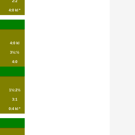
2:2
4:0 kl *
4:0 kl
3½:½
4:0
1½:2½
3:1
0:4 kl *