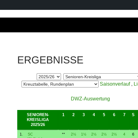
ERGEBNISSE
Saisonverlauf
,
L
DWZ-Auswertung
SENIOREN-
1
2
3
4
5
6
7
S
KREISLIGA
2025/26
1.
SC
**
2½
1½
2½
2½
2½
4
6