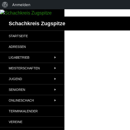
Über
Anmelden
Zum
WordPress
Inhalt
Suchen
Schachkreis Zugspitze
springen
STARTSEITE
ADRESSEN
LIGABETRIEB
MEISTERSCHAFTEN
JUGEND
SENIOREN
ONLINESCHACH
TERMINKALENDER
VEREINE