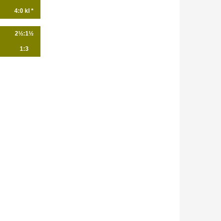
4:0 kl *
2½:1½
1:3