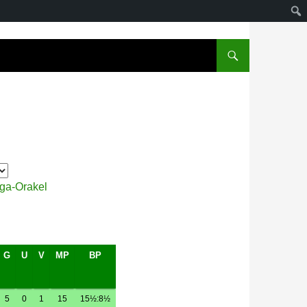
iga-Orakel
G
U
V
MP
BP
5
0
1
15
15½:8½