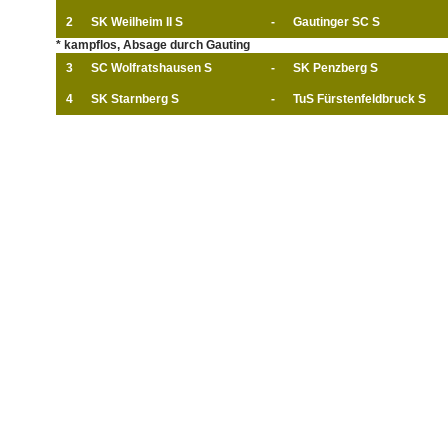
2
SK Weilheim II S
-
Gautinger SC S
* kampflos, Absage durch Gauting
3
SC Wolfratshausen S
-
SK Penzberg S
4
SK Starnberg S
-
TuS Fürstenfeldbruck S