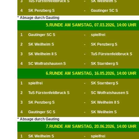
3
TuS Fürstenfeldbruck S
-
SK Weilheim S
4
SK Penzberg S
-
Gautinger SC S
* Absage durch Gauting
5.RUNDE AM SAMSTAG, 07.03.2026, 14:00 UHR
1
Gautinger SC S
-
spielfrei
2
SK Weilheim S
-
SK Penzberg S
3
SK Weilheim II S
-
TuS Fürstenfeldbruck S
4
SC Wolfratshausen S
-
SK Starnberg S
6.RUNDE AM SAMSTAG, 16.05.2026, 14:00 UHR
1
spielfrei
-
SK Starnberg S
2
TuS Fürstenfeldbruck S
-
SC Wolfratshausen S
3
SK Penzberg S
-
SK Weilheim II S
4
Gautinger SC S
-
SK Weilheim S
* Absage durch Gauting
7.RUNDE AM SAMSTAG, 20.06.2026, 14:00 UHR
1
SK Weilheim S
-
spielfrei