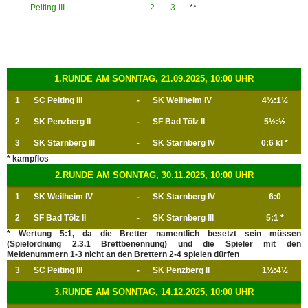
Peiting III
0
0
0
2
3
**
1.RUNDE AM SONNTAG, 21.09.2025, 10:00 UHR
1
SC Peiting III
-
SK Weilheim IV
4½:1½
2
SK Penzberg II
-
SF Bad Tölz II
5½:½
3
SK Starnberg III
-
SK Starnberg IV
0:6 kl *
* kampflos
2.RUNDE AM SONNTAG, 30.11.2025, 10:00 UHR
1
SK Weilheim IV
-
SK Starnberg IV
6:0
2
SF Bad Tölz II
-
SK Starnberg III
5:1 *
* Wertung 5:1, da die Bretter namentlich besetzt sein müssen
(Spielordnung 2.3.1 Brettbenennung) und die Spieler mit den
Meldenummern 1-3 nicht an den Brettern 2-4 spielen dürfen
3
SC Peiting III
-
SK Penzberg II
1½:4½
3.RUNDE AM SONNTAG, 14.12.2025, 10:00 UHR