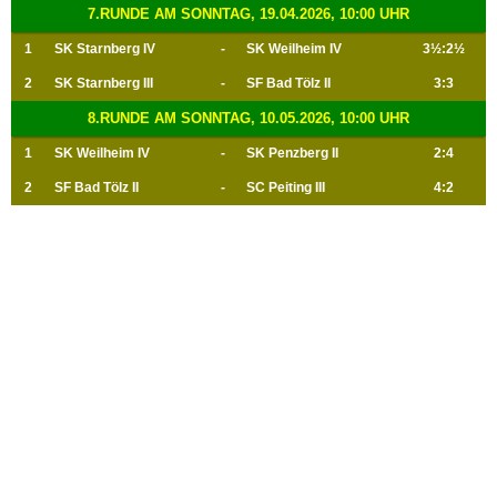
7.RUNDE AM SONNTAG, 19.04.2026, 10:00 UHR
1
SK Starnberg IV
-
SK Weilheim IV
3½:2½
2
SK Starnberg III
-
SF Bad Tölz II
3:3
8.RUNDE AM SONNTAG, 10.05.2026, 10:00 UHR
1
SK Weilheim IV
-
SK Penzberg II
2:4
2
SF Bad Tölz II
-
SC Peiting III
4:2