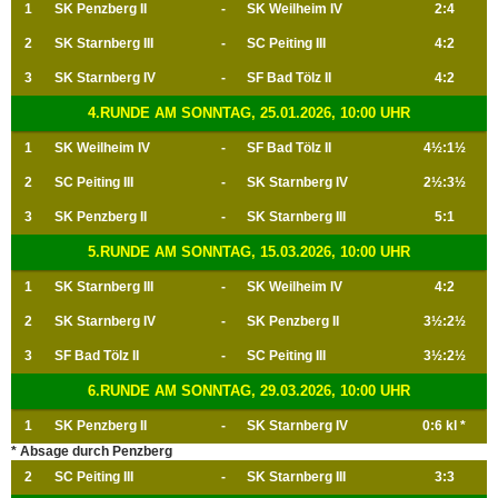
1
SK Penzberg II
-
SK Weilheim IV
2:4
2
SK Starnberg III
-
SC Peiting III
4:2
3
SK Starnberg IV
-
SF Bad Tölz II
4:2
4.RUNDE AM SONNTAG, 25.01.2026, 10:00 UHR
1
SK Weilheim IV
-
SF Bad Tölz II
4½:1½
2
SC Peiting III
-
SK Starnberg IV
2½:3½
3
SK Penzberg II
-
SK Starnberg III
5:1
5.RUNDE AM SONNTAG, 15.03.2026, 10:00 UHR
1
SK Starnberg III
-
SK Weilheim IV
4:2
2
SK Starnberg IV
-
SK Penzberg II
3½:2½
3
SF Bad Tölz II
-
SC Peiting III
3½:2½
6.RUNDE AM SONNTAG, 29.03.2026, 10:00 UHR
1
SK Penzberg II
-
SK Starnberg IV
0:6 kl *
* Absage durch Penzberg
2
SC Peiting III
-
SK Starnberg III
3:3