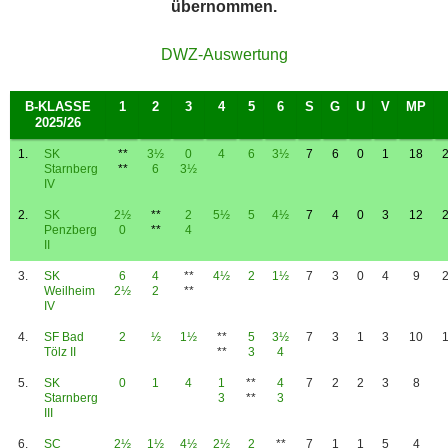
übernommen.
DWZ-Auswertung
B-KLASSE
1
2
3
4
5
6
S
G
U
V
MP
2025/26
1.
SK
**
3½
0
4
6
3½
7
6
0
1
18
Starnberg
**
6
3½
0
0
0
IV
2.
SK
2½
**
2
5½
5
4½
7
4
0
3
12
Penzberg
0
**
4
0
0
0
II
3.
SK
6
4
**
4½
2
1½
7
3
0
4
9
Weilheim
2½
2
**
0
0
0
IV
4.
SF Bad
2
½
1½
**
5
3½
7
3
1
3
10
Tölz II
0
0
0
**
3
4
5.
SK
0
1
4
1
**
4
7
2
2
3
8
Starnberg
0
0
0
3
**
3
III
6.
SC
2½
1½
4½
2½
2
**
7
1
1
5
4