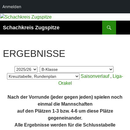
Anmelden
Zum
Inhalt
Suchen
Schachkreis Zugspitze
springen
ERGEBNISSE
Saisonverlauf
,
Liga-
Orakel
Nach der Vorrunde (jeder gegen jeden) spielen noch
einmal die Mannschaften
auf den Plätzen 1-3 bzw. 4-6 um diese Plätze
gegeneinander.
Alle Ergebnisse werden für die Schlusstabelle