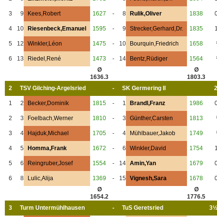
3
9
Kees,Robert
1627
-
8
Rulik,Oliver
1838
4
10
Riesenbeck,Emanuel
1595
-
9
Strecker,Gerhard,Dr.
1835
5
12
Winkler,Léon
1475
-
10
Bourquin,Friedrich
1658
6
13
Riedel,René
1473
-
14
Bentz,Rüdiger
1564
Ø
Ø
1636.3
1803.3
2
TSV Gilching-Argelsried
-
SK Germering II
2
1
2
Becker,Dominik
1815
-
1
Brandl,Franz
1986
2
3
Foelbach,Werner
1810
-
3
Günther,Carsten
1813
3
4
Hajduk,Michael
1705
-
4
Mühlbauer,Jakob
1749
4
5
Homma,Frank
1672
-
6
Winkler,David
1754
5
6
Reingruber,Josef
1554
-
14
Amin,Yan
1679
6
8
Lulic,Alija
1369
-
15
Vignesh,Sara
1678
Ø
Ø
1654.2
1776.5
3
Turm Untermühlhausen
-
TuS Geretsried
3½