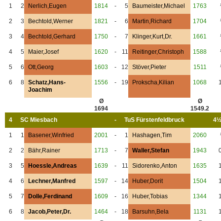
1
2
Nerlich,Eugen
1814
-
5
Baumeister,Michael
1763
2
3
Bechtold,Werner
1821
-
6
Martin,Richard
1704
3
4
Bechtold,Gerhard
1750
-
7
Klinger,Kurt,Dr.
1661
4
5
Maier,Josef
1620
-
11
Reitinger,Christoph
1588
5
6
Ott,Georg
1603
-
12
Stöver,Pieter
1511
6
8
Schatz,Hans-
1556
-
19
Prokscha,Kilian
1068
Joachim
Ø
Ø
1694
1549.2
4
SC Miesbach
-
TuS Fürstenfeldbruck
4½
1
1
Basener,Winfried
2001
-
1
Hashagen,Tim
2060
2
2
Bähr,Rainer
1713
-
7
Waller,Stefan
1943
3
5
Hoessle,Andreas
1639
-
11
Sidorenko,Anton
1635
4
6
Lechner,Manfred
1597
-
14
Huber,Dorit
1504
5
7
Dolle,Ferdinand
1609
-
16
Huber,Tobias
1344
6
8
Jacob,Peter,Dr.
1464
-
18
Barsuhn,Bela
1131