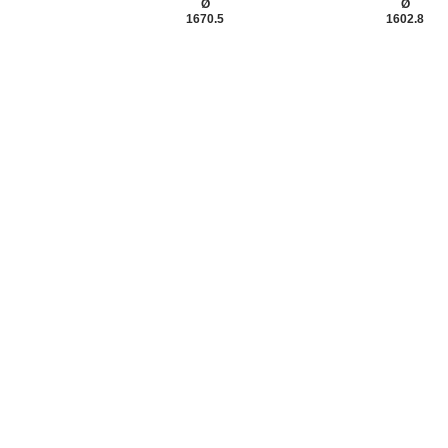
Ø
Ø
1670.5
1602.8