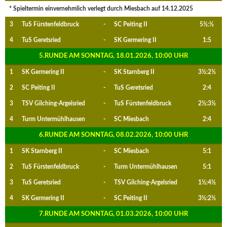
* Spieltermin einvernehmlich verlegt durch Miesbach auf 14.12.2025
3
TuS Fürstenfeldbruck
-
SC Peiting II
5½:½
4
TuS Geretsried
-
SK Germering II
1:5
5.RUNDE AM SONNTAG, 18.01.2026, 10:00 UHR
1
SK Germering II
-
SK Starnberg II
3½:2½
2
SC Peiting II
-
TuS Geretsried
2:4
3
TSV Gilching-Argelsried
-
TuS Fürstenfeldbruck
2½:3½
4
Turm Untermühlhausen
-
SC Miesbach
2:4
6.RUNDE AM SONNTAG, 08.02.2026, 10:00 UHR
1
SK Starnberg II
-
SC Miesbach
5:1
2
TuS Fürstenfeldbruck
-
Turm Untermühlhausen
5:1
3
TuS Geretsried
-
TSV Gilching-Argelsried
1½:4½
4
SK Germering II
-
SC Peiting II
3½:2½
7.RUNDE AM SONNTAG, 01.03.2026, 10:00 UHR