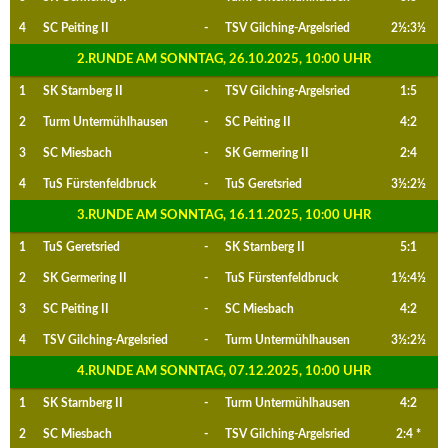
4
SC Peiting II
-
TSV Gilching-Argelsried
2½:3½
2.RUNDE AM SONNTAG, 26.10.2025, 10:00 UHR
1
SK Starnberg II
-
TSV Gilching-Argelsried
1:5
2
Turm Untermühlhausen
-
SC Peiting II
4:2
3
SC Miesbach
-
SK Germering II
2:4
4
TuS Fürstenfeldbruck
-
TuS Geretsried
3½:2½
3.RUNDE AM SONNTAG, 16.11.2025, 10:00 UHR
1
TuS Geretsried
-
SK Starnberg II
5:1
2
SK Germering II
-
TuS Fürstenfeldbruck
1½:4½
3
SC Peiting II
-
SC Miesbach
4:2
4
TSV Gilching-Argelsried
-
Turm Untermühlhausen
3½:2½
4.RUNDE AM SONNTAG, 07.12.2025, 10:00 UHR
1
SK Starnberg II
-
Turm Untermühlhausen
4:2
2
SC Miesbach
-
TSV Gilching-Argelsried
2:4 *