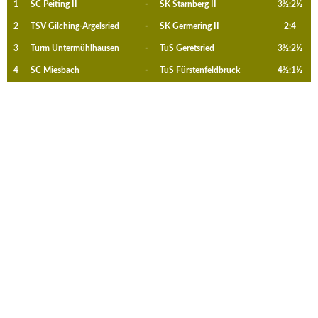
1
SC Peiting II
-
SK Starnberg II
3½:2½
2
TSV Gilching-Argelsried
-
SK Germering II
2:4
3
Turm Untermühlhausen
-
TuS Geretsried
3½:2½
4
SC Miesbach
-
TuS Fürstenfeldbruck
4½:1½