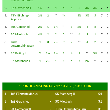
Fürstenfeldbruck
2.
SK Germering II
1½
**
4
5
4
3
3½
3½
7
5
3.
TSV Gilching-
2½
2
**
4½
4
3½
3½
5
7
5
Argelsried
4.
TuS Geretsried
2½
1
1½
**
3
2½
4
5
7
2
5.
SC Miesbach
4½
2
2
3
**
4
2
1
7
2
6.
Turm
1
3
2½
3½
2
**
4
2
7
2
Untermühlhausen
7.
SC Peiting II
½
2½
2½
2
4
2
**
3½
7
2
SK Starnberg II
1
2½
1
1
5
4
2½
**
7
2
1.RUNDE AM SONNTAG, 12.10.2025, 10:00 UHR
1
TuS Fürstenfeldbruck
-
SK Starnberg II
5:1
2
TuS Geretsried
-
SC Miesbach
3:3
3
SK Germering II
-
Turm Untermühlhausen
3:3