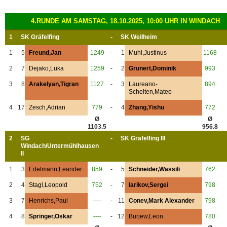
4.RUNDE AM SAMSTAG, 18.10.2025, 10:00 UHR IN WINDACH
1
SK Gräfelfing
-
SK Weilheim
1
5
Freund,Jan
1249
-
1
Muhl,Justinus
1168
2
7
Dejako,Luka
1259
-
2
Grunert,Dominik
993
3
8
Arakelyan,Tigran
1127
-
3
Laureano-
894
Schelten,Mateo
4
17
Zesch,Adrian
779
-
4
Zhang,Yishu
772
Ø
Ø
1103.5
956.8
2
SG
-
SK Gräfelfing III
Windach/Untermühlhausen
II
1
3
Edelmann,Leander
859
-
5
Schneider,Wassili
762
2
4
Stagl,Leopold
752
-
7
Iarikov,Sergei
798
3
7
Henrichs,Paul
----
-
11
Conev,Mark Alexander
798
4
8
Springer,Oskar
----
-
12
Burjew,Leon
780