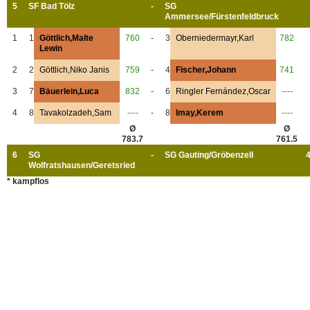
5
SF Bad Tölz
-
SG
Ammersee/Fürstenfeldbruck
1
1
Göttlich,Malte
760
-
3
Oberniedermayr,Karl
782
Lewin
2
2
Göttlich,Niko Janis
759
-
4
Fischer,Johann
741
3
7
Bäuerlein,Luca
832
-
6
Ringler Fernández,Oscar
----
4
8
Tavakolzadeh,Sam
----
-
8
Imay,Kerem
----
Ø
Ø
783.7
761.5
6
SG
-
SG Gauting/Gröbenzell
4
Wolfratshausen/Geretsried
* kampflos