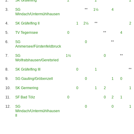
2.
SK Gräfelfing
2
**
2
2
3.
SG
**
1½
4
Windach/Untermühlhausen
4.
SK Gräfelfing II
1
2½
**
2
5.
TV Tegernsee
0
**
4
6.
SG
0
**
Ammersee/Fürstenfeldbruck
7.
SG
1½
0
**
Wolfratshausen/Geretsried
8.
SK Gräfelfing III
0
1
**
9.
SG Gauting/Gröbenzell
0
1
0
10.
SK Germering
0
1
2
1
11.
SF Bad Tölz
0
0
2
1
12.
SG
0
0
1
Windach/Untermühlhausen
II