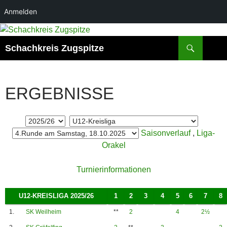
Anmelden
Zum
Inhalt
Suchen
Schachkreis Zugspitze
springen
ERGEBNISSE
Saisonverlauf
,
Liga-
Orakel
Turnierinformationen
U12-KREISLIGA 2025/26
1
2
3
4
5
6
7
8
1.
SK Weilheim
**
2
4
2½