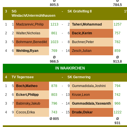
Ø
Ø
805.5
784.5
3
SG
-
SK Gräfelfing II
1
Windach/Untermühlhausen
1
1
Madzarevic,Philip
1213
-
2
Taheri,Mohammad
1257
2
2
Walter,Nicholas
861
-
6
Dacic,Kerim
757
3
5
Bohrmann,Benedikt
1023
-
8
Buchner,Peter
782
4
6
Wehling,Ryan
769
-
14
Zesch,Julian
859
Ø
Ø
966.5
913.8
IN WAAKIRCHEN
4
TV Tegernsee
-
SK Germering
1
5
Boch,Matheo
878
-
9
Gummadidala,Joshini
794
2
6
Eckert,Philipp
803
-
13
Kruse,Leon
742
3
7
Babinsky,Jakub
796
-
14
Gummadidala,Yaswanth
966
4
9
Cocos,Erika
743
-
15
Drude,Oskar
1222
Ø 805
Ø
931